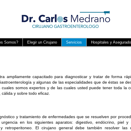
Dr. Carlos Medrano P,
FACS. Cirujano
Gastroenterólogo y
General
es Somos?
Elegir un Cirujano
Servicios
Hospitales y Asegurado
a ampliamente capacitado para diagnosticar y tratar de forma ráp
Gastroenterología y algunas de las especialidades que de éstas se d
 cuales somos expertos y de las cuales usted puede tener toda la c
 cálida y sobre todo eficaz.
gnóstico y tratamiento de enfermedades que se resuelven por procedi
 urgencia en los siguientes aparatos: digestivo, endócrino, piel y
 retroperitoneo. El cirujano general debe también resolver las