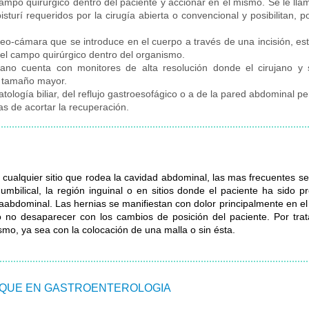
ampo quirúrgico dentro del paciente y accionar en el mismo. Se le lla
sturí requeridos por la cirugía abierta o convencional y posibilitan, p
video-cámara que se introduce en el cuerpo a través de una incisión,
 el campo quirúrgico dentro del organismo.
ófano cuenta con monitores de alta resolución donde el cirujano 
n tamaño mayor.
ología biliar, del reflujo gastroesofágico o a de la pared abdominal per
as de acortar la recuperación.
en cualquier sitio que rodea la cavidad abdominal, las mas frecuentes 
z umbilical, la región inguinal o en sitios donde el paciente ha sido 
traabdominal. Las hernias se manifiestan con dolor principalmente en 
o desaparecer con los cambios de posición del paciente. Por tratar
ismo, ya sea con la colocación de una malla o sin ésta.
OQUE EN GASTROENTEROLOGIA