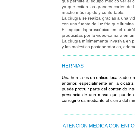
que permite al equipo médico ver el c
ya que evitan los grandes cortes de bi
mucho más rápido y confortable.
La cirugía se realiza gracias a una 
con una fuente de luz fría que ilumina
El equipo laparoscópico en el quir
producidas por la video-cámara en u
La cirugía mínimamente invasiva en pat
y las molestias postoperatorias, adem
HERNIAS
Una hernia es un orificio localizado 
anterior, especialmente en la cicatri
puede protruir parte del contenido in
presencia de una masa que puede o n
corregirlo es mediante el cierre del m
ATENCION MEDICA CON ENF