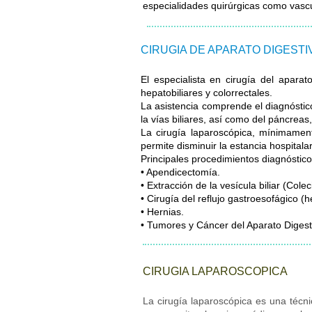
especialidades quirúrgicas como vascul
CIRUGIA DE APARATO DIGESTI
El especialista en cirugía del aparat
hepatobiliares y colorrectales.
La asistencia comprende el diagnóstic
la vías biliares, así como del páncreas,
La cirugía laparoscópica, mínimamente
permite disminuir la estancia hospitala
Principales procedimientos diagnóstico
• Apendicectomía.
• Extracción de la vesícula biliar (Cole
• Cirugía del reflujo gastroesofágico (he
•
Hernias.
• Tumores y Cáncer del Aparato Digest
CIRUGIA LAPAROSCOPICA
La cirugía laparoscópica es una técn