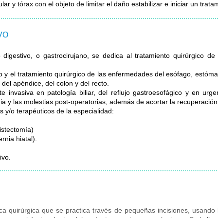
ar y tórax con el objeto de limitar el daño estabilizar e iniciar un tra
VO
o digestivo, o gastrocirujano, se dedica al tratamiento quirúrgico de
o y el tratamiento quirúrgico de las enfermedades del esófago, estómag
 del apéndice, del colon y del recto.
 invasiva en patología biliar, del reflujo gastroesofágico y en urge
ria y las molestias post-operatorias, además de acortar la recuperación
s y/o terapéuticos de la especialidad:
cistectomía)
rnia hiatal).
ivo.
ica quirúrgica que se practica través de pequeñas incisiones, usando