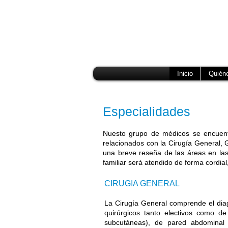
Cirugia General
Cirugía de Aparato Digestivo
Cirugía Laparoscópica
Hernias
Inicio
Quién
Especialidades
Nuesto grupo de médicos se encuentr
relacionados con la Cirugía General, 
una breve reseña de las áreas en las
familiar será atendido de forma cordial,
CIRUGIA GENERAL
La Cirugía General comprende el dia
quirúrgicos tanto electivos como de
subcutáneas), de pared abdominal y